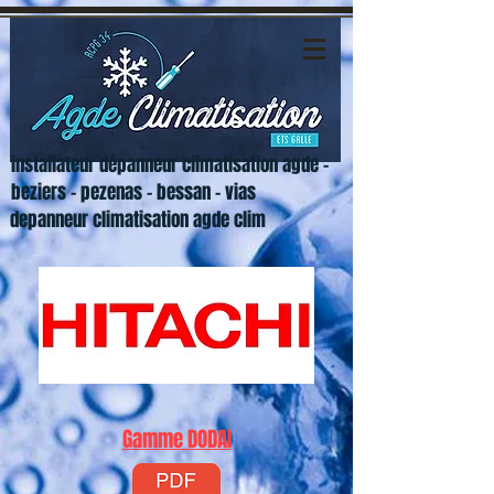
installateur dépanneur climatisation agde -
beziers - pezenas - bessan - vias
depanneur climatisation agde clim
Gamme DODAI